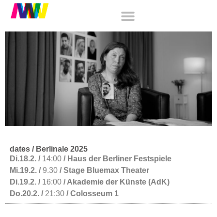
dates / Berlinale 2025
Di.
18.2. /
14:00
/
Haus der Berliner Festspiele
Mi.
19.2. /
9.30
/
Stage Bluemax Theater
Di.
19.2. /
16:00
/
Akademie der Künste (AdK)
Do.
20.2. /
21:30
/
Colosseum 1